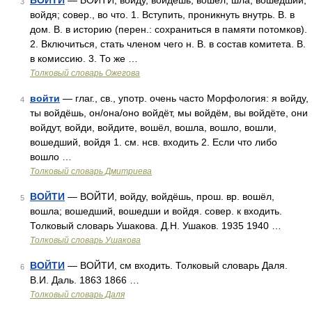
ВОЙТИ
— ВОЙТИ, войду, войдёшь; вошёл, шла; вошедший;
3
войдя; совер., во что. 1. Вступить, проникнуть внутрь. В. в
дом. В. в историю (перен.: сохраниться в памяти потомков).
2. Включиться, стать членом чего н. В. в состав комитета. В.
в комиссию. 3. То же …
Толковый словарь Ожегова
войти
— глаг., св., употр. очень часто Морфология: я войду,
4
ты войдёшь, он/она/оно войдёт, мы войдём, вы войдёте, они
войдут, войди, войдите, вошёл, вошла, вошло, вошли,
вошедший, войдя 1. см. нсв. входить 2. Если что либо
вошло …
Толковый словарь Дмитриева
ВОЙТИ
— ВОЙТИ, войду, войдёшь, прош. вр. вошёл,
5
вошла; вошедший, вошедши и войдя. совер. к входить.
Толковый словарь Ушакова. Д.Н. Ушаков. 1935 1940 …
Толковый словарь Ушакова
ВОЙТИ
— ВОЙТИ, см входить. Толковый словарь Даля.
6
В.И. Даль. 1863 1866 …
Толковый словарь Даля