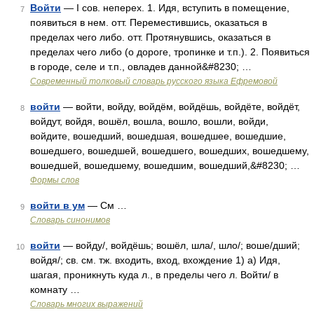
Войти
— I сов. неперех. 1. Идя, вступить в помещение,
7
появиться в нем. отт. Переместившись, оказаться в
пределах чего либо. отт. Протянувшись, оказаться в
пределах чего либо (о дороге, тропинке и т.п.). 2. Появиться
в городе, селе и т.п., овладев данной&#8230; …
Современный толковый словарь русского языка Ефремовой
войти
— войти, войду, войдём, войдёшь, войдёте, войдёт,
8
войдут, войдя, вошёл, вошла, вошло, вошли, войди,
войдите, вошедший, вошедшая, вошедшее, вошедшие,
вошедшего, вошедшей, вошедшего, вошедших, вошедшему,
вошедшей, вошедшему, вошедшим, вошедший,&#8230; …
Формы слов
войти в ум
— См …
9
Словарь синонимов
войти
— войду/, войдёшь; вошёл, шла/, шло/; воше/дший;
10
войдя/; св. см. тж. входить, вход, вхождение 1) а) Идя,
шагая, проникнуть куда л., в пределы чего л. Войти/ в
комнату …
Словарь многих выражений