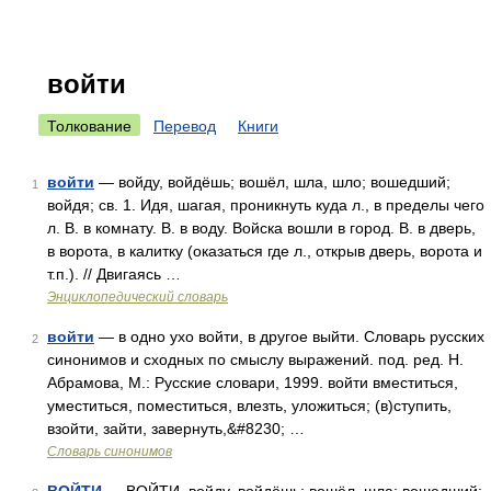
войти
Толкование
Перевод
Книги
войти
— войду, войдёшь; вошёл, шла, шло; вошедший;
1
войдя; св. 1. Идя, шагая, проникнуть куда л., в пределы чего
л. В. в комнату. В. в воду. Войска вошли в город. В. в дверь,
в ворота, в калитку (оказаться где л., открыв дверь, ворота и
т.п.). // Двигаясь …
Энциклопедический словарь
войти
— в одно ухо войти, в другое выйти. Словарь русских
2
синонимов и сходных по смыслу выражений. под. ред. Н.
Абрамова, М.: Русские словари, 1999. войти вместиться,
уместиться, поместиться, влезть, уложиться; (в)ступить,
взойти, зайти, завернуть,&#8230; …
Словарь синонимов